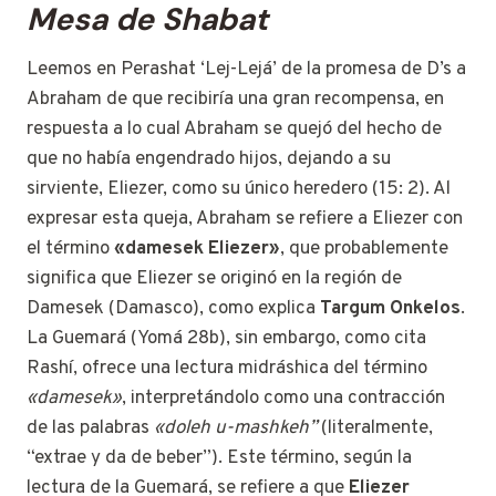
Mesa de Shabat
Leemos en Perashat ‘Lej-Lejá’ de la promesa de D’s a
Abraham de que recibiría una gran recompensa, en
respuesta a lo cual Abraham se quejó del hecho de
que no había engendrado hijos, dejando a su
sirviente, Eliezer, como su único heredero (15: 2). Al
expresar esta queja, Abraham se refiere a Eliezer con
el término
«damesek Eliezer»
, que probablemente
significa que Eliezer se originó en la región de
Damesek (Damasco), como explica
Targum Onkelos
.
La Guemará (Yomá 28b), sin embargo, como cita
Rashí, ofrece una lectura midráshica del término
«damesek»
, interpretándolo como una contracción
de las palabras
«doleh u-mashkeh”
(literalmente,
“extrae y da de beber”). Este término, según la
lectura de la Guemará, se refiere a que
Eliezer