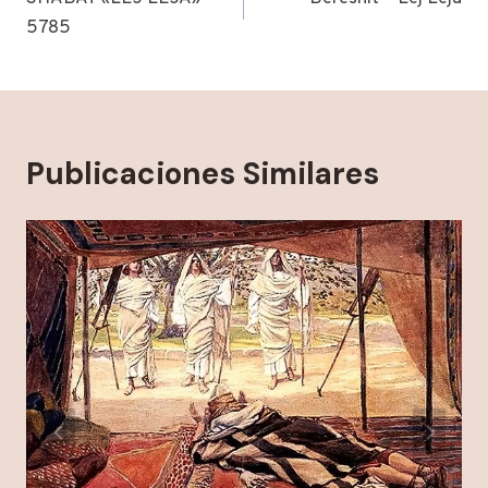
de
5785
entradas
Publicaciones Similares