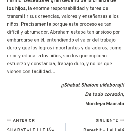
mismo.
Deseaba el gran desafío de la crianza de
los hijos
, la enorme responsabilidad y tarea de
transmitir sus creencias, valores y enseñanzas a los
niños. Precisamente porque este proceso es tan
difícil y abrumador, Abraham estaba tan ansioso por
embarcarse en él, entendiendo el valor del trabajo
duro y que los logros importantes y duraderos, como
criar y educar a los niños, son los que implican
esfuerzo y constancia, trabajo duro, y no los que
vienen con facilidad…
¡¡Shabat Shalom uMeboraj!!
De todo corazón,
Mordejai Maarabi
Navegación
ANTERIOR
SIGUIENTE
SHABAT «LEJ LEJÁ»
Bereshit – Lej Lejá