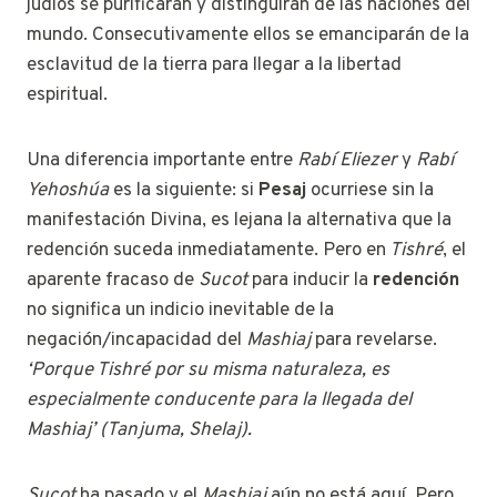
judíos se purificarán y distinguirán de las naciones del
mundo. Consecutivamente ellos se emanciparán de la
esclavitud de la tierra para llegar a la libertad
espiritual.
Una diferencia importante entre
Rabí Eliezer
y
Rabí
Yehoshúa
es la siguiente: si
Pesaj
ocurriese sin la
manifestación Divina, es lejana la alternativa que la
redención suceda inmediatamente. Pero en
Tishré
, el
aparente fracaso de
Sucot
para inducir la
redención
no significa un indicio inevitable de la
negación/incapacidad del
Mashiaj
para revelarse.
‘Porque Tishré por su misma naturaleza, es
especialmente conducente para la llegada del
Mashiaj’ (Tanjuma, Shelaj).
Sucot
ha pasado y el
Mashiaj
aún no está aquí. Pero