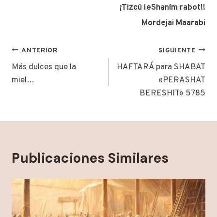
¡Tizcú leShaním rabot!!
Mordejai Maarabi
Navegación
ANTERIOR
SIGUIENTE
de
Más dulces que la
HAFTARÁ para SHABAT
miel…
«PERASHAT
entradas
BERESHIT» 5785
Publicaciones Similares