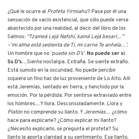
¿Qué le ocurre al
Profeta Yirmiahu
? Pasa por él una
sensación de vacío existencial, que sólo puede verse
abastecido por una realidad, al decir del libro de los
Salmos:
“Tzameá Lejá Nafshí, kamá Lejá besarí…”
–‘mi alma está sedienta de Ti, mi carne Te anhela…’.
Un hombre que no
‘puede sin D’s’
.
No puede ser si
Su D’s
…Siente nostalgia. Extraña. Se siente extraño.
Está sumido en la oscuridad. No puede percibir
siquiera un fino haz de luz proveniente de Lo Alto. Allí
está Jeremías, sentado en tierra, y henchido por la
emoción. Por la pérdida. Por sentirse extraviado entre
los hombres…Y llora. Desconsoladamente. Llora y
Platón
no comprende su llanto. Y
Jeremías
… ¿cómo
hace para explicarle? ¿Cómo explicar mi llanto?
¿Necesito explicarlo, se pregunta el profeta? Su
llanto le aporta claridad a su sentimiento. Ese llanto,