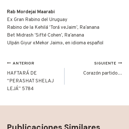
Rab Mordejai Maarabi
Ex Gran Rabino del Uruguay
Rabino de la Kehilá ‘Torá veJaim’, Ra’anana
Bet Midrash ‘Sifté Cohen’, Ra’anana
Ulpán Giyur «Mekor Jaim», en idioma español
Navegación
ANTERIOR
SIGUIENTE
de
HAFTARÁ DE
Corazón partido…
“PERASHAT SHELAJ
entradas
LEJÁ” 5784
Publicaciones Similares